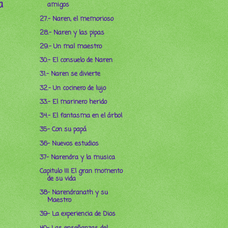
a
amigos
27.- Naren, el memorioso
28.- Naren y las pipas
29.- Un mal maestro
30.- El consuelo de Naren
31.- Naren se divierte
32.- Un cocinero de lujo
33.- El marinero herido
34.- El fantasma en el árbol
35- Con su papá
36- Nuevos estudios
37- Narendra y la musica
Capitulo III El gran momento
de su vida
38- Narendranath y su
Maestro
39- La experiencia de Dios