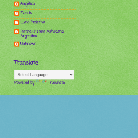
Angélica
Florcis
Lucio Pederiva
Ramakrishna Ashrama
Argentina
Unknown
Translate
Powered by
Translate