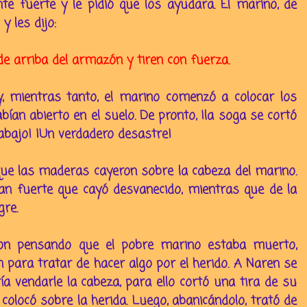
te fuerte y le pidió que los ayudara. El marino, de
 les dijo:
de arriba del armazón y tiren con fuerza.
 y, mientras tanto, el marino comenzó a colocar los
ían abierto en el suelo. De pronto, ¡la soga se cortó
abajo! ¡Un verdadero desastre!
que las maderas cayeron sobre la cabeza del marino.
tan fuerte que cayó desvanecido, mientras que de la
re.
ron pensando que el pobre marino estaba muerto,
 para tratar de hacer algo por el herido. A Naren se
ía vendarle la cabeza, para ello cortó una tira de su
 colocó sobre la herida. Luego, abanicándolo, trató de