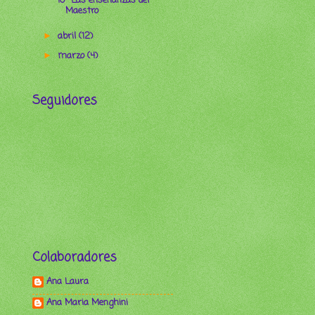
40- Las enseñanzas del
Maestro
abril
(12)
►
marzo
(4)
►
Seguidores
Colaboradores
Ana Laura
Ana Maria Menghini