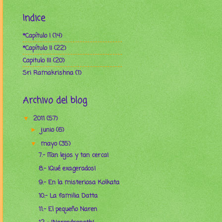
Indice
*Capítulo I
(14)
*Capítulo II
(22)
Capitulo III
(20)
Sri Ramakrishna
(1)
Archivo del blog
2011
(57)
▼
junio
(6)
►
mayo
(35)
▼
7.- ¡Tan lejos y tan cerca!
8.- ¡Qué exagerados!
9.- En la misteriosa Kolkata
10.- La familia Datta
11.- El pequeño Naren