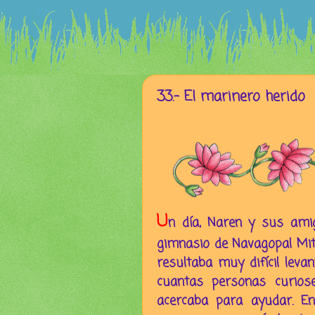
33.- El marinero herido
U
n día, Naren y sus ami
gimnasio de Navagopal Mitr
resultaba muy difícil lev
cuantas personas curios
acercaba para ayudar. En