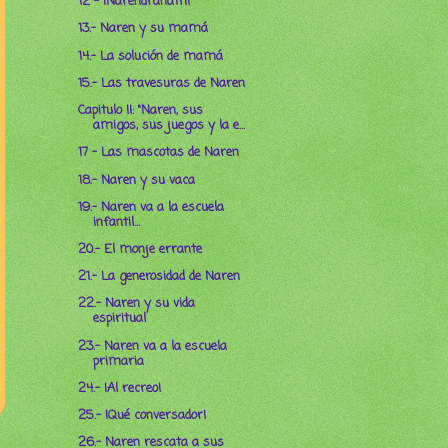
12 - ¡Narendranath!
13.- Naren y su mamá
14.- La solución de mamá
15.- Las travesuras de Naren
Capitulo II: "Naren, sus
amigos, sus juegos y la e...
17 - Las mascotas de Naren
18.- Naren y su vaca
19.- Naren va a la escuela
infantil...
20.- El monje errante
21.- La generosidad de Naren
22.- Naren y su vida
espiritual
23.- Naren va a la escuela
primaria
24.- ¡Al recreo!
25.- ¡Qué conversador!
26.- Naren rescata a sus